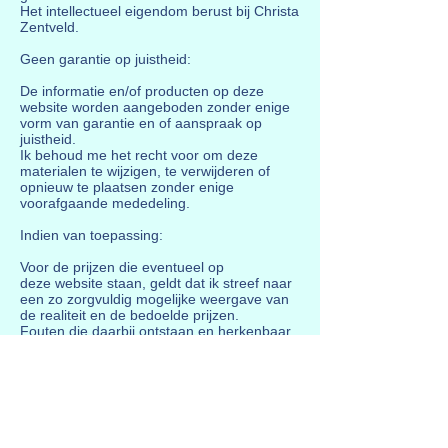
Het intellectueel eigendom berust bij Christa
Zentveld.
Geen garantie op juistheid:
De informatie en/of producten op deze
website worden aangeboden zonder enige
vorm van garantie en of aanspraak op
juistheid.
Ik behoud me het recht voor om deze
materialen te wijzigen, te verwijderen of
opnieuw te plaatsen zonder enige
voorafgaande mededeling.
Indien van toepassing:
Voor de prijzen die eventueel op
deze website staan, geldt dat ik streef naar
een zo zorgvuldig mogelijke weergave van
de realiteit en de bedoelde prijzen.
Fouten die daarbij ontstaan en herkenbaar
zijn als programmeer dan wel typefouten,
vormen nooit een aanleiding om een
contract dan wel overeenkomst met Christa
Zentveld te mogen claimen of te
veronderstellen.
Christa Zentveld streeft naar een zo actueel
mogelijke website.